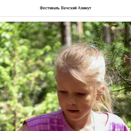
й протокол. 10 июня
Фестиваль Вачский Азимут