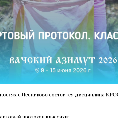
стностях с.Лесниково состоится дисциплина 
артовый протокол классики: