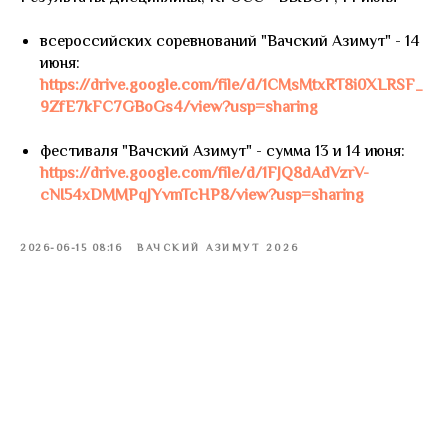
всероссийских соревнований "Вачский Азимут" - 14
июня:
https://drive.google.com/file/d/1CMsMtxRT8i0XLRSF_
9ZfE7kFC7GBoGs4/view?usp=sharing
фестиваля "Вачский Азимут" - сумма 13 и 14 июня:
https://drive.google.com/file/d/1FJQ8dAdVzrV-
cNI54xDMMPqJYvmTcHP8/view?usp=sharing
2026-06-15 08:16
ВАЧСКИЙ АЗИМУТ 2026