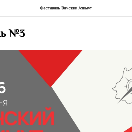
Фестиваль Вачский Азимут
нь №3