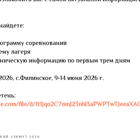
найдете:
рограмму соревнований
ему лагеря
хническую информацию по первым трем дням
026, с.Филинское, 9-14 июня 2026 г.
тень:
ogle.com/file/d/1t1Jqo2C7mnJ23nhl3aPWPTwTJeeaXA
КИЙ АЗИМУТ 2026