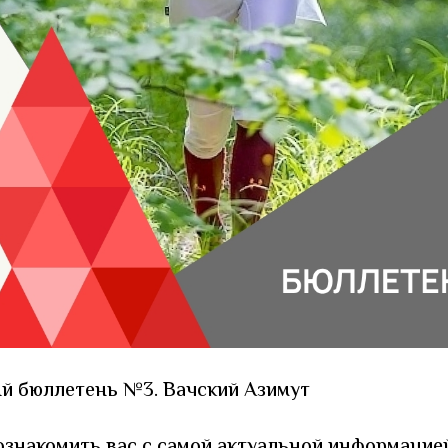
 бюллетень №3. Вачский Азимут
знакомить вас с самой актуальной информацие