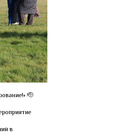
ование!» 🫡
ероприятие
ший в