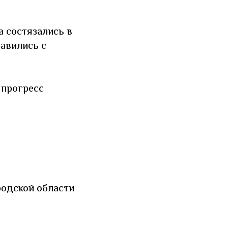
 состязались в
равились с
 прогресс
родской области