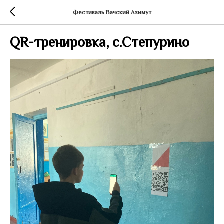
Фестиваль Вачский Азимут
QR-тренировка, с.Степурино